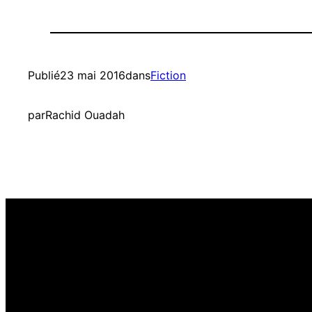
Publié
23 mai 2016
dans
Fiction
par
Rachid Ouadah