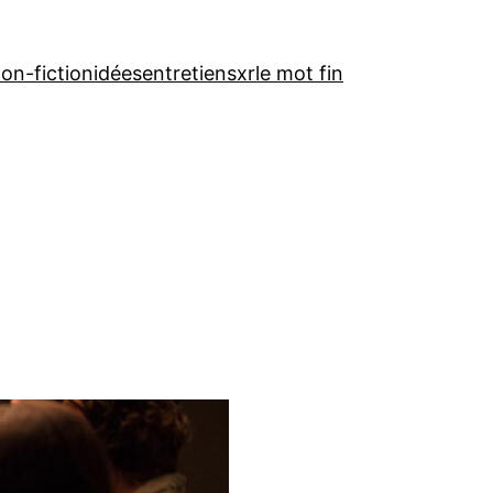
on-fiction
idées
entretiens
xr
le mot fin