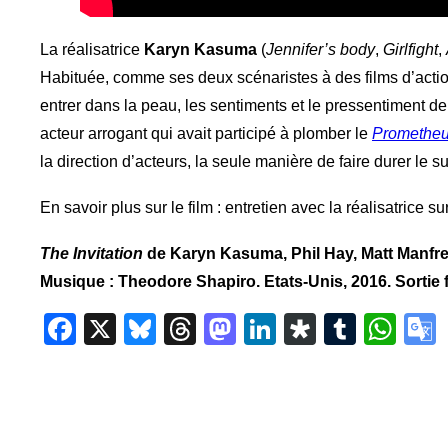
La réalisatrice
Karyn Kasuma
(
Jennifer’s body
,
Girlfight
,
Habituée, comme ses deux scénaristes à des films d’action
entrer dans la peau, les sentiments et le pressentiment de
acteur arrogant qui avait participé à plomber le
Promethe
la direction d’acteurs, la seule manière de faire durer le 
En savoir plus sur le film : entretien avec la réalisatrice su
The Invitation
de Karyn Kasuma, Phil Hay, Matt Manfred
Musique : Theodore Shapiro. Etats-Unis, 2016. Sortie f
Facebook
X
Bluesky
Threads
Mastodon
LinkedIn
Diaspor
Tumbl
Wh