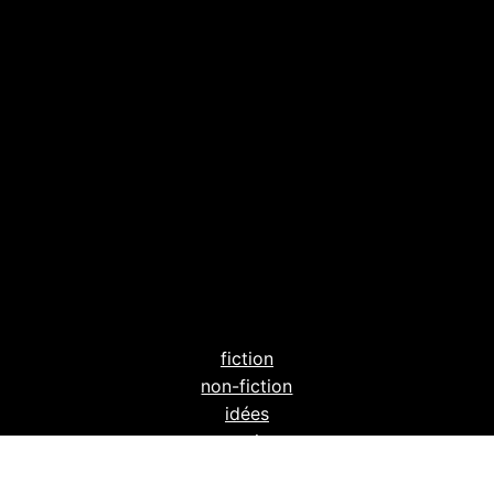
fiction
non-fiction
idées
entretiens
xr