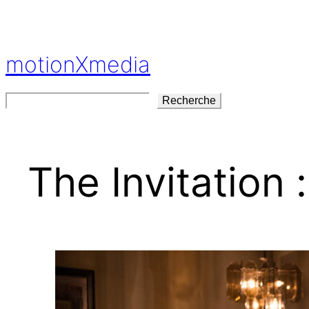
Aller
au
contenu
motionXmedia
Rechercher
Recherche
The Invitation 