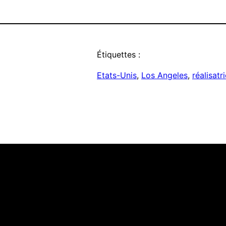
Étiquettes :
Etats-Unis
, 
Los Angeles
, 
réalisatr