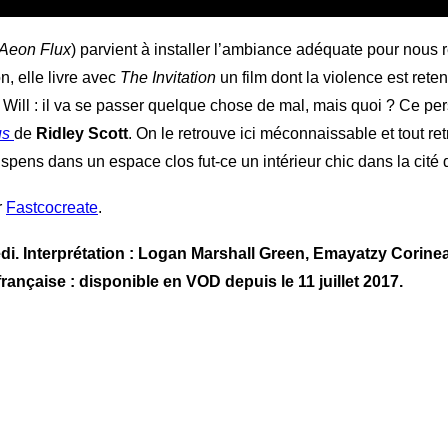
Aeon Flux
) parvient à installer l’ambiance adéquate pour nous 
, elle livre avec
The Invitation
un film dont la violence est reten
 Will : il va se passer quelque chose de mal, mais quoi ? Ce per
us
de
Ridley Scott
. On le retrouve ici méconnaissable et tout retr
suspens dans un espace clos fut-ce un intérieur chic dans la cit
r
Fastcocreate
.
i. Interprétation : Logan Marshall Green,
Emayatzy Corinea
rançaise : disponible en VOD depuis le 11 juillet 2017.
a
r
atsApp
Google
Translate