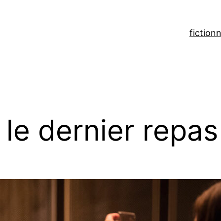
fiction
n
: le dernier repas