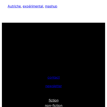
Autriche
, 
expérimental
, 
mashup
contact
newsletter
fiction
non-fiction