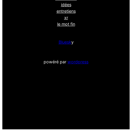
idées
entretiens
xr
le mot fin
Bluesk
y
powéré par
wordpress