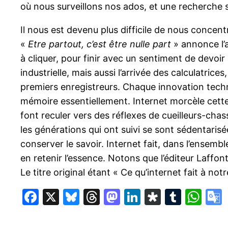
où nous surveillons nos ados, et une recherche sur
Il nous est devenu plus difficile de nous concen
«
Etre partout, c’est être nulle part
» annonce l’a
à cliquer, pour finir avec un sentiment de devoi
industrielle, mais aussi l’arrivée des calculatrices
premiers enregistreurs. Chaque innovation techn
mémoire essentiellement. Internet morcèle cette
font reculer vers des réflexes de cueilleurs-chas
les générations qui ont suivi se sont sédentarisée
conserver le savoir. Internet fait, dans l’ensemb
en retenir l’essence. Notons que l’éditeur Laff
Le titre original étant « Ce qu’internet fait à not
Facebook
X
Bluesky
Threads
Mastodon
LinkedIn
Diaspor
Tumbl
Wh