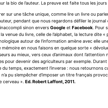
 la bio de l’auteur. La preuve est faite tous les jours
trer sur une tâche unique, comme lire un livre ou par
uteur, pendant que nous regardons défiler le journal
r inaccompli sinon envers
Google
et
Facebook
. Pour 
, la venue du livre, celle de l’alphabet, la lecture dite
ologique autour de l’information amène avec elle une
 mémoire en nous faisons en quelque sorte « dévoluer 
seurs au mieux, vers ceux d’animaux dont l’attention n
s pour devenir des agriculteurs par exemple. Durant plu
le du temps, exactement l’inverse : nous retournons cu
ont n’a pu s’empêcher d’imposer un titre français pro
re cerveau ».
Ed. Robert Laffont, 2011.
a
r
atsApp
Google
Translate