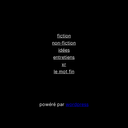
fiction
non-fiction
idées
entretiens
xr
le mot fin
powéré par
wordpress