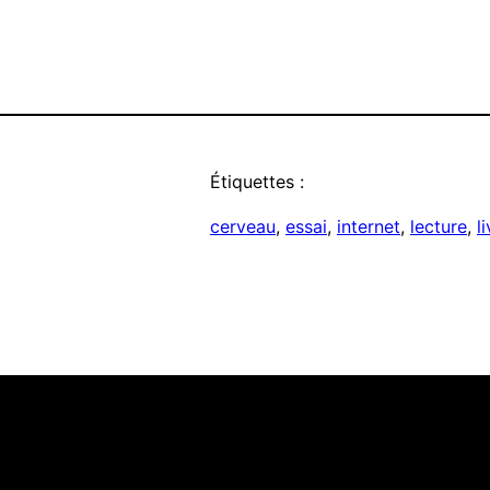
Étiquettes :
cerveau
, 
essai
, 
internet
, 
lecture
, 
l