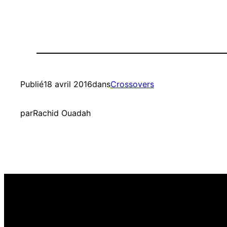
Publié
18 avril 2016
dans
Crossovers
par
Rachid Ouadah