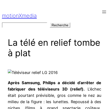
Aller
au
motionXmedia
contenu
Rechercher
Recherche
La télé en relief tombe
à plat
Après Samsung, Philips a décidé d’arrêter de
fabriquer des téléviseurs 3D (relief).
L’échec
était pourtant prévisible, gros comme le nez au
milieu de la figure : les lunettes. Repoussé à des
niches (films à grand spectacle coûteux,