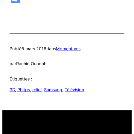
Translate
Publié
5 mars 2016
dans
Momentums
par
Rachid Ouadah
Étiquettes :
3D
, 
Philips
, 
relief
, 
Samsung
, 
Télévision