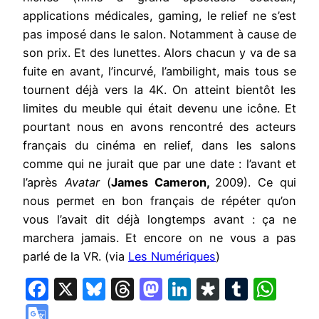
applications médicales, gaming, le relief ne s’est
pas imposé dans le salon. Notamment à cause de
son prix. Et des lunettes. Alors chacun y va de sa
fuite en avant, l’incurvé, l’ambilight, mais tous se
tournent déjà vers la 4K. On atteint bientôt les
limites du meuble qui était devenu une icône. Et
pourtant nous en avons rencontré des acteurs
français du cinéma en relief, dans les salons
comme qui ne jurait que par une date : l’avant et
l’après
Avatar
(
James Cameron,
2009). Ce qui
nous permet en bon français de répéter qu’on
vous l’avait dit déjà longtemps avant : ça ne
marchera jamais. Et encore on ne vous a pas
parlé de la VR. (via
Les Numériques
)
Facebook
X
Bluesky
Threads
Mastodon
LinkedIn
Diaspora
Tumbl
Wha
Google