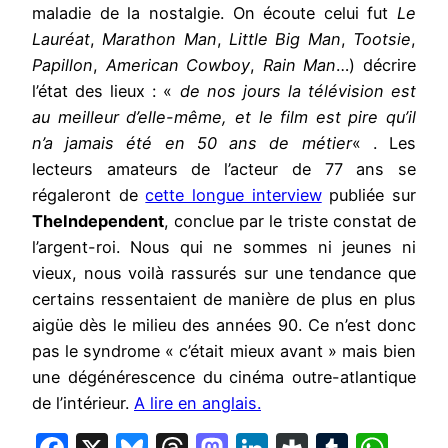
maladie de la nostalgie. On écoute celui fut
Le
Lauréat
,
Marathon Man
,
Little Big Man
,
Tootsie
,
Papillon
,
American Cowboy
,
Rain Man
…) décrire
l’état des lieux : «
de nos jours la télévision est
au meilleur d’elle-même, et le film est pire qu’il
n’a jamais été en 50 ans de métier
« . Les
lecteurs amateurs de l’acteur de 77 ans se
régaleront de
cette longue interview
publiée sur
TheIndependent
, conclue par le triste constat de
l’argent-roi. Nous qui ne sommes ni jeunes ni
vieux, nous voilà rassurés sur une tendance que
certains ressentaient de manière de plus en plus
aigüe dès le milieu des années 90. Ce n’est donc
pas le syndrome « c’était mieux avant » mais bien
une dégénérescence du cinéma outre-atlantique
de l’intérieur.
A lire en anglais.