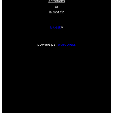
entretiens
xr
le mot fin
Bluesk
y
powéré par
wordpress