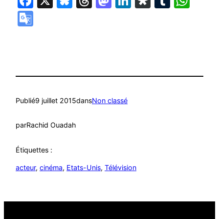
Facebook
X
Bluesky
Threads
Mastodon
LinkedIn
Diaspora
Tumbl
Wha
Google
Translate
Publié
9 juillet 2015
dans
Non classé
par
Rachid Ouadah
Étiquettes :
acteur
, 
cinéma
, 
Etats-Unis
, 
Télévision