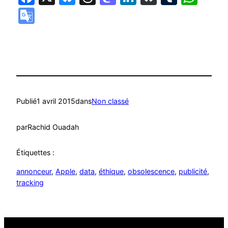
Google
Translate
Publié
1 avril 2015
dans
Non classé
par
Rachid Ouadah
Étiquettes :
annonceur
, 
Apple
, 
data
, 
éthique
, 
obsolescence
, 
publicité
, 
tracking