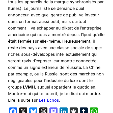
tous les appareils de la marque synchronisés par
Itunes). Le journaliste se demande quel
annonceur, avec quel genre de pub, va investir
dans un format aussi petit, mais surtout
comment il va échapper au diktat de l’entreprise
américaine qui nous a montré depuis l’Ipod qu’elle
était fermée sur elle-même. Heureusement, il
reste des pays avec une classe sociale de super-
riches sous-développés intellectuellement qui
seront ravis d’exposer leur montre connectée
comme un signe extérieur de réussite. La Chine
par exemple, ou la Russie, sont des marchés non
négligeables pour l’industrie du luxe dont le
groupe
LVMH
, auquel appartient le quotidien.
Montre-moi qui te nourrit, je te dirai qui mordre.
Lire la suite sur
Les Echos
.
Facebook
X
Bluesky
Threads
Mastodon
LinkedIn
Diaspora
Tumbl
Wha