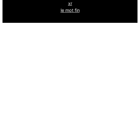
xr
le mot fin
Bluesk
y
powéré par
wordpress