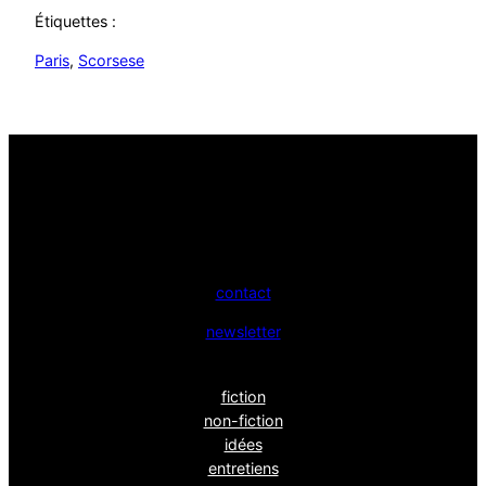
Étiquettes :
Paris
, 
Scorsese
contact
newsletter
fiction
non-fiction
idées
entretiens