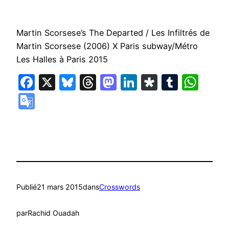
Martin Scorsese’s The Departed / Les Infiltrés de
Martin Scorsese (2006) X Paris subway/Métro
Les Halles à Paris 2015
Facebook
X
Bluesky
Threads
Mastodon
LinkedIn
Diaspora
Tumbl
Wha
Google
Translate
Publié
21 mars 2015
dans
Crosswords
par
Rachid Ouadah