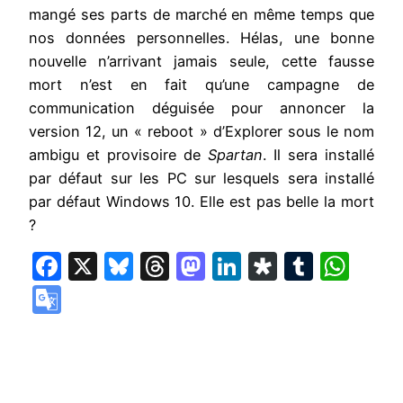
mangé ses parts de marché en même temps que
nos données personnelles. Hélas, une bonne
nouvelle n’arrivant jamais seule, cette fausse
mort n’est en fait qu’une campagne de
communication déguisée pour annoncer la
version 12, un « reboot » d’Explorer sous le nom
ambigu et provisoire de
Spartan
. Il sera installé
par défaut sur les PC sur lesquels sera installé
par défaut Windows 10. Elle est pas belle la mort
?
Facebook
X
Bluesky
Threads
Mastodon
LinkedIn
Diaspora
Tumbl
Wha
Google
Translate