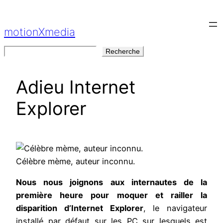
Aller
au
motionXmedia
contenu
Rechercher
Recherche
Adieu Internet
Explorer
Célèbre mème, auteur inconnu.
Nous nous joignons aux internautes de la
première heure pour moquer et railler la
disparition d’Internet Explorer
, le navigateur
installé par défaut sur les PC sur lesquels est