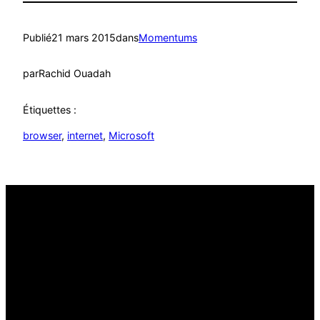
Publié
21 mars 2015
dans
Momentums
par
Rachid Ouadah
Étiquettes :
browser
, 
internet
, 
Microsoft