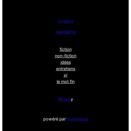
contact
newsletter
fiction
non-fiction
idées
entretiens
xr
le mot fin
Bluesk
y
powéré par
wordpress