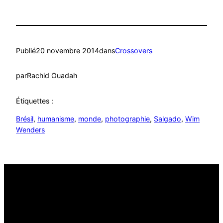
Publié
20 novembre 2014
dans
Crossovers
par
Rachid Ouadah
Étiquettes :
Brésil
, 
humanisme
, 
monde
, 
photographie
, 
Salgado
, 
Wim
Wenders