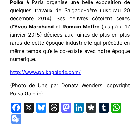
Polka
à Paris organise une belle exposition de
quelques travaux de Salgado-père (jusqu’au 20
décembre 2014). Ses oeuvres côtoient celles
d’
Yves Marchand
et
Romain Meffre
(jusqu’au 17
janvier 2015) dédiées aux ruines de plus en plus
rares de cette époque industrielle qui précède en
même temps qu’elle co-existe avec notre époque
numérique.
http://www.polkagalerie.com/
(Photo de Une par Donata Wenders, copyright
Polka Galerie).
Facebook
X
Bluesky
Threads
Mastodon
LinkedIn
Diaspora
Tumbl
Wha
Google
Translate