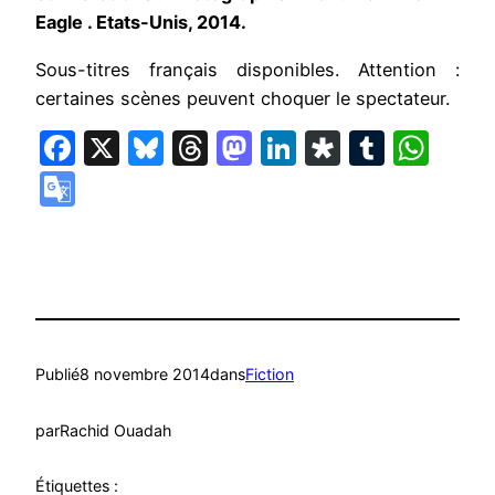
Eagle . Etats-Unis, 2014.
Sous-titres français disponibles. Attention :
certaines scènes peuvent choquer le spectateur.
Facebook
X
Bluesky
Threads
Mastodon
LinkedIn
Diaspora
Tumbl
Wha
Google
Translate
Publié
8 novembre 2014
dans
Fiction
par
Rachid Ouadah
Étiquettes :