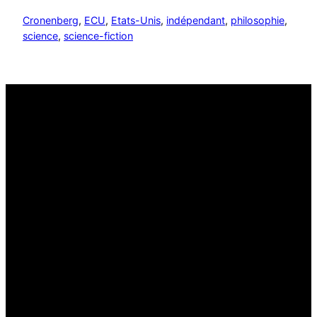
Cronenberg
, 
ECU
, 
Etats-Unis
, 
indépendant
, 
philosophie
, 
science
, 
science-fiction