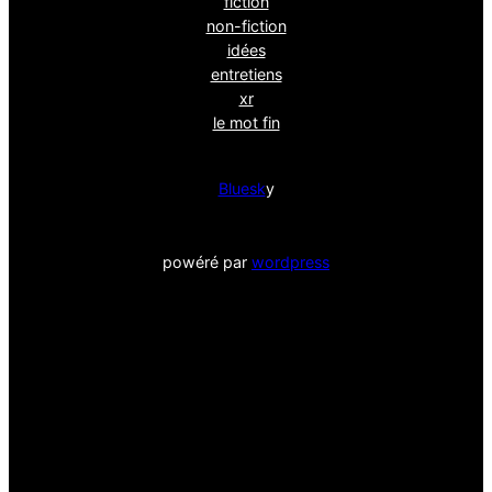
fiction
non-fiction
idées
entretiens
xr
le mot fin
Bluesk
y
powéré par
wordpress