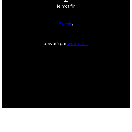
le mot fin
Bluesk
y
powéré par
wordpress