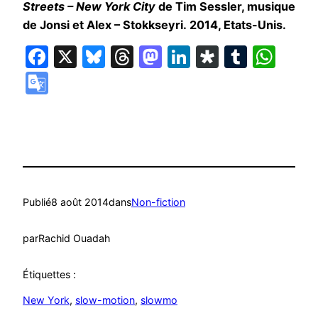
Streets
– New York City
de Tim Sessler, musique
de Jonsi et Alex – Stokkseyri. 2014, Etats-Unis.
Facebook
X
Bluesky
Threads
Mastodon
LinkedIn
Diaspora
Tumbl
Wha
Google
Translate
Publié
8 août 2014
dans
Non-fiction
par
Rachid Ouadah
Étiquettes :
New York
, 
slow-motion
, 
slowmo