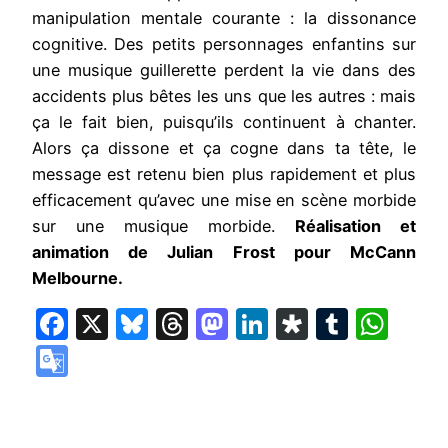
manipulation mentale courante : la dissonance
cognitive. Des petits personnages enfantins sur
une musique guillerette perdent la vie dans des
accidents plus bêtes les uns que les autres : mais
ça le fait bien, puisqu’ils continuent à chanter.
Alors ça dissone et ça cogne dans ta tête, le
message est retenu bien plus rapidement et plus
efficacement qu’avec une mise en scène morbide
sur une musique morbide.
Réalisation et
animation de Julian Frost pour McCann
Melbourne.
Facebook
X
Bluesky
Threads
Mastodon
LinkedIn
Diaspora
Tumbl
Wha
Google
Translate