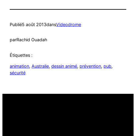
Publié
5 août 2013
dans
Videodrome
par
Rachid Ouadah
Étiquettes :
animation
, 
Australie
, 
dessin animé
, 
prévention
, 
pub
, 
sécurité