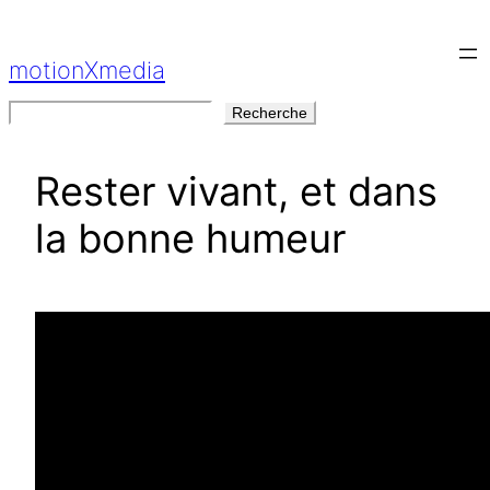
Aller
au
motionXmedia
contenu
Rechercher
Recherche
Rester vivant, et dans
la bonne humeur