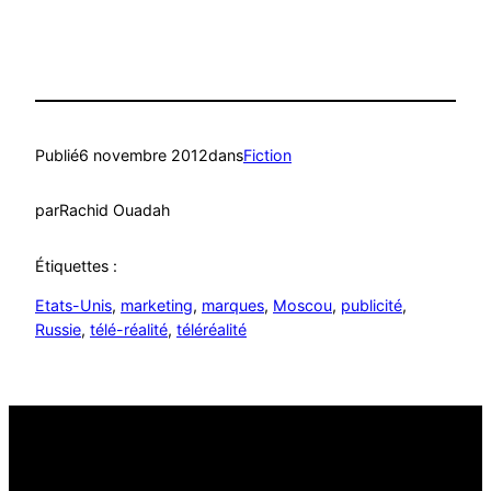
Translate
Publié
6 novembre 2012
dans
Fiction
par
Rachid Ouadah
Étiquettes :
Etats-Unis
, 
marketing
, 
marques
, 
Moscou
, 
publicité
, 
Russie
, 
télé-réalité
, 
téléréalité