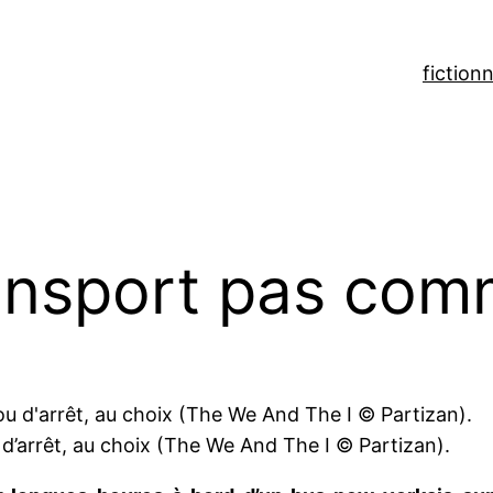
fiction
n
ransport pas co
d’arrêt, au choix (The We And The I © Partizan).