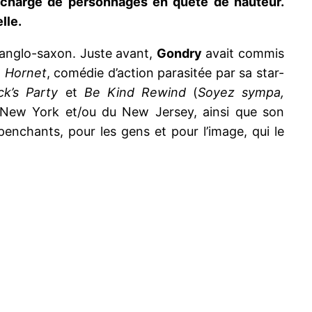
rchargé de personnages en quête de hauteur.
lle.
e anglo-saxon. Juste avant,
Gondry
avait commis
 Hornet
, comédie d’action parasitée par sa star-
ck’s Party
et
Be Kind Rewind
(
Soyez sympa,
de New York et/ou du New Jersey, ainsi que son
enchants, pour les gens et pour l’image, qui le