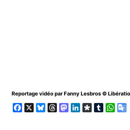
Reportage vidéo par Fanny Lesbros © Libérati
Facebook
X
Bluesky
Threads
Mastodon
LinkedIn
Diaspor
Tumbl
Wh