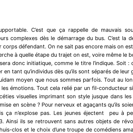
upportable. C’est que ça rappelle de mauvais so
urs complexes dès le démarrage du bus. C’est la d
ur corps défendant. On ne sait pas encore mais on es
rche à quelle étape du trajet on est, voire même le 
l sera donc initiatique, comme le titre l’indique. Soi
r en tant qu’individus dès qu’ils sont séparés de leu
uidam moyen que nous sommes parfois. Tout au long 
émotions. Tout cela relié par un fil-conducteur si fr
 facéties visuelles imprimant son style jusque dans 
a mise en scène ? Pour nerveux et agaçants qu’ils soi
is ça n’explose pas. Les jeunes éjectent peu à peu
. Ainsi ils se retrouvent sans autres objets de ré
is-clos et le choix d’une troupe de comédiens amateu