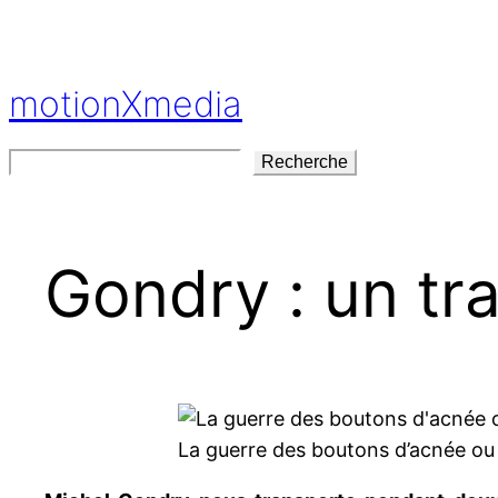
Aller
au
contenu
motionXmedia
Rechercher
Recherche
Gondry : un t
La guerre des boutons d’acnée ou 