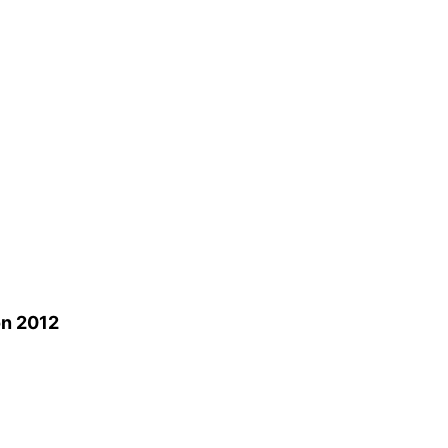
on 2012
a
r
atsApp
Google
Translate