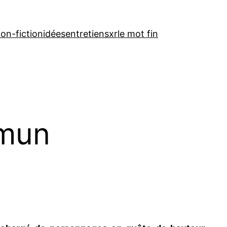
on-fiction
idées
entretiens
xr
le mot fin
mmun