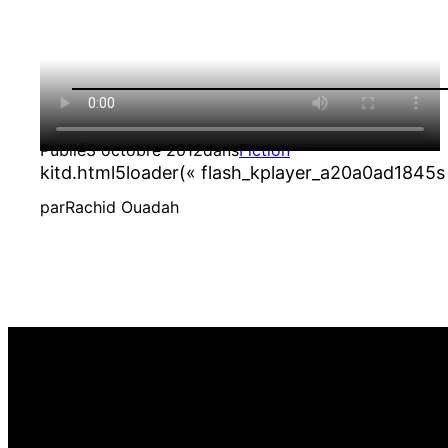
Publié
3 octobre 2012
dans
Fiction
kitd.html5loader(« flash_kplayer_a20a0ad1845s 
par
Rachid Ouadah