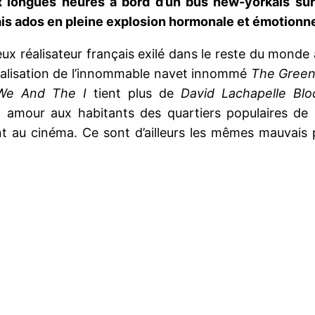
 longues heures à bord d’un bus new-yorkais su
ais ados en pleine explosion hormonale et émotionne
ieux réalisateur français exilé dans le reste du mond
réalisation de l’innommable navet innommé
The Green
We And The I
tient plus de
David Lachapelle Blo
 son amour aux habitants des quartiers populaires 
t au cinéma. Ce sont d’ailleurs les mêmes mauvais p