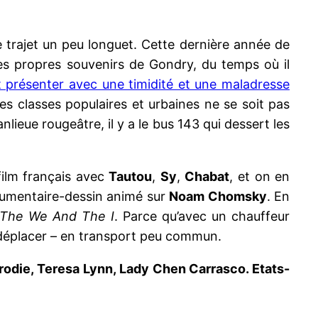
ce trajet un peu longuet. Cette dernière année de
 les propres souvenirs de Gondry, du temps où il
nt présenter avec une timidité et une maladresse
les classes populaires et urbaines ne se soit pas
lieue rougeâtre, il y a le bus 143 qui dessert les
film français avec
Tautou
,
Sy
,
Chabat
, et on en
documentaire-dessin animé sur
Noam Chomsky
. En
The We And The I
. Parce qu’avec un chauffeur
 déplacer – en transport peu commun.
rodie, Teresa Lynn, Lady Chen Carrasco. Etats-