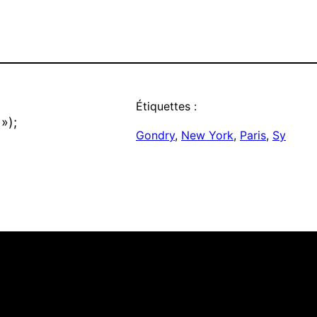
Étiquettes :
»);
Gondry
, 
New York
, 
Paris
, 
Sy