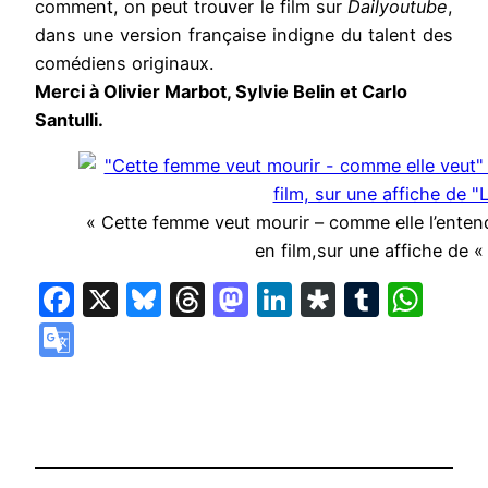
comment, on peut trouver le film sur
Dailyoutube
,
dans une version française indigne du talent des
comédiens originaux.
Merci à Olivier Marbot, Sylvie Belin et Carlo
Santulli.
« Cette femme veut mourir – comme elle l’enten
en film,sur une affiche de « 
Facebook
X
Bluesky
Threads
Mastodon
LinkedIn
Diaspora
Tumbl
Wha
Google
Translate