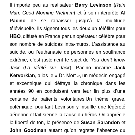
Il importe peu au réalisateur
Barry Levinson
(
Rain
Man
,
Good Morning Vietnam
) et à son interprète
Al
Pacino
de se rabaisser jusqu’à la multitude
télévisuelle. Ils signent tous les deux un téléfilm pour
HBO
, diffusé en France par un opérateur célèbre pour
son nombre de suicides intra-muros. L’assistance au
suicide, ou l’euthanasie de personnes en souffrance
extrême, c’est justement le sujet de
You don’t know
Jack
(
La vérité sur Jack
). Pacino incarne
Jack
Kervorkian
, alias le « Dr. Mort », un médecin engagé
et excentriq
ue qui défraya la chronique dans les
années 90 en conduisant vers leur fin plus d’une
centaine de patients volontaires.Un thème grave,
polémique, pourtant Levinson y insuffle une légèreté
aérienne et fait sienne la cause du héros. On apprécie
la liberté de ton, la présence de
Susan Sarandon
et
John Goodman
autant qu’on regrette l’absence du