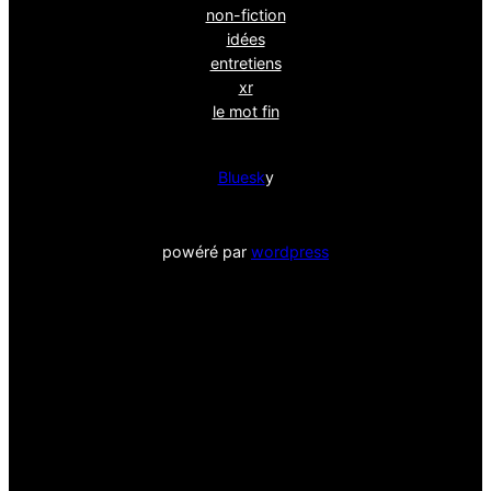
non-fiction
idées
entretiens
xr
le mot fin
Bluesk
y
powéré par
wordpress