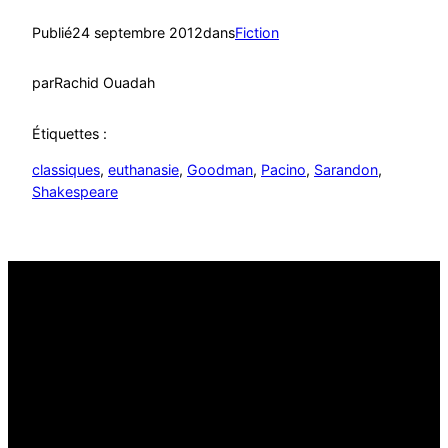
Publié
24 septembre 2012
dans
Fiction
par
Rachid Ouadah
Étiquettes :
classiques
, 
euthanasie
, 
Goodman
, 
Pacino
, 
Sarandon
, 
Shakespeare