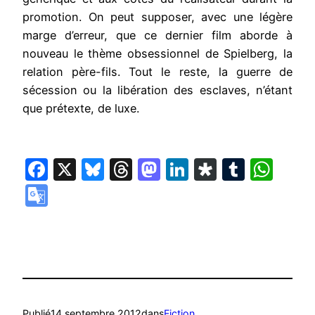
promotion. On peut supposer, avec une légère
marge d’erreur, que ce dernier film aborde à
nouveau le thème obsessionnel de Spielberg, la
relation père-fils. Tout le reste, la guerre de
sécession ou la libération des esclaves, n’étant
que prétexte, de luxe.
Facebook
X
Bluesky
Threads
Mastodon
LinkedIn
Diaspora
Tumbl
Wha
Google
Translate
Publié
14 septembre 2012
dans
Fiction