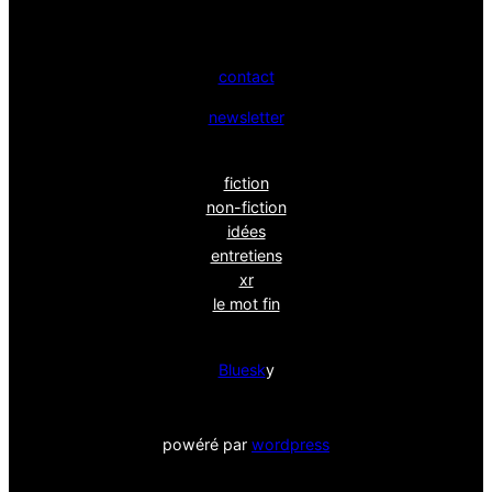
contact
newsletter
fiction
non-fiction
idées
entretiens
xr
le mot fin
Bluesk
y
powéré par
wordpress