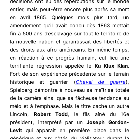
décisions ont eu des répercutions sur le monde
entier, mais peut-être encore plus après sa mort
en avril 1865. Quelques mois plus tard, un
amendement qu’il avait conçu dès 1863 mettait
fin à 500 ans d’esclavage sur tout le territoire de
la nouvelle nation et garantissait des libertés et
des droits aux afro-américains. En même temps,
en réaction à ce progrès humain, eut lieu une
terrifiante régression appelée le
Ku Klux Klan
.
Fort de son expérience précédente sur le terrain
historique et guerrier (
Cheval de guerre
),
Spielberg démontre à nouveau sa maîtrise totale
de la caméra ainsi que sa fâcheuse tendance au
mélo et à l’emphase. Mais le titre cache un autre
Lincoln,
Robert Todd
, le fils aîné du 16e
président, interprété par un
Joseph Gordon-
Levit
qui apparait en première place dans le
générique et aux côtés du réalisateur durant la