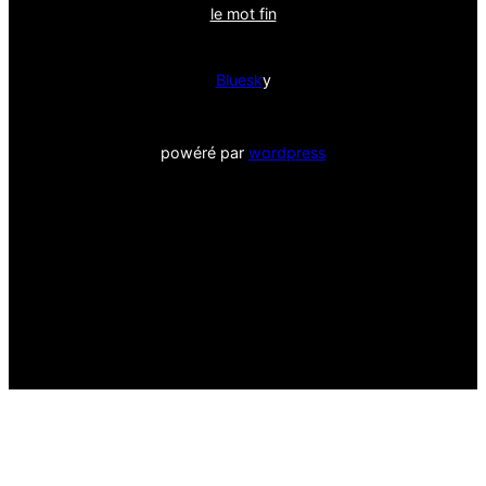
le mot fin
Bluesk
y
powéré par
wordpress