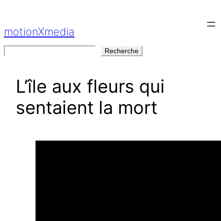
Aller
au
motionXmedia
contenu
Rechercher
Recherche
L‘île aux fleurs qui
sentaient la mort