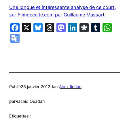
Une longue et intéressante analyse de ce court,
sur Filmdeculte.com par Guillaume Massart.
Facebook
X
Bluesky
Threads
Mastodon
LinkedIn
Diaspora
Tumbl
Wha
Google
Translate
Publié
26 janvier 2012
dans
Non-fiction
par
Rachid Ouadah
Étiquettes :