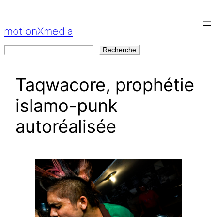
Aller
au
motionXmedia
contenu
Rechercher
Recherche
Taqwacore, prophétie
islamo-punk
autoréalisée