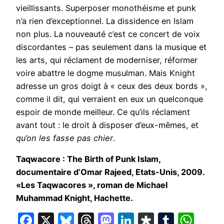
vieillissants. Superposer monothéisme et punk
n’a rien d’exceptionnel. La dissidence en Islam
non plus. La nouveauté c’est ce concert de voix
discordantes – pas seulement dans la musique et
les arts, qui réclament de moderniser, réformer
voire abattre le dogme musulman. Mais Knight
adresse un gros doigt à « ceux des deux bords »,
comme il dit, qui verraient en eux un quelconque
espoir de monde meilleur. Ce qu’ils réclament
avant tout : le droit à disposer d’eux-mêmes, et
qu’on les fasse pas chier
.
Taqwacore : The Birth of Punk Islam,
documentaire d’Omar Rajeed, Etats-Unis, 2009.
«Les Taqwacores », roman de Michael
Muhammad Knight, Hachette.
Facebook
X
Bluesky
Threads
Mastodon
LinkedIn
Diaspora
Tumbl
Wha