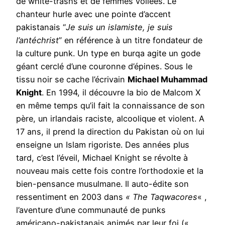
de white-trashs et de femmes voilées. Le
chanteur hurle avec une pointe d’accent
pakistanais “
Je suis un islamiste, je suis
l’antéchrist
” en référence à un titre fondateur de
la culture punk. Un type en burqa agite un gode
géant cerclé d’une couronne d’épines. Sous le
tissu noir se cache l’écrivain
Michael Muhammad
Knight
. En 1994, il découvre la bio de Malcom X
en même temps qu’il fait la connaissance de son
père, un irlandais raciste, alcoolique et violent. A
17 ans, il prend la direction du Pakistan où on lui
enseigne un Islam rigoriste. Des années plus
tard, c’est l’éveil, Michael Knight se révolte à
nouveau mais cette fois contre l’orthodoxie et la
bien-pensance musulmane. Il auto-édite son
ressentiment en 2003 dans
« The Taqwacores
« ,
l’aventure d’une communauté de punks
américano-pakistanais animés par leur foi («