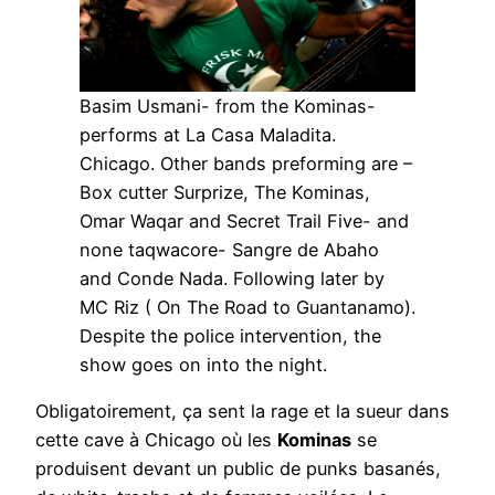
Basim Usmani- from the Kominas-
performs at La Casa Maladita.
Chicago. Other bands preforming are –
Box cutter Surprize, The Kominas,
Omar Waqar and Secret Trail Five- and
none taqwacore- Sangre de Abaho
and Conde Nada. Following later by
MC Riz ( On The Road to Guantanamo).
Despite the police intervention, the
show goes on into the night.
Obligatoirement, ça sent la rage et la sueur dans
cette cave à Chicago où les
Kominas
se
produisent devant un public de punks basanés,