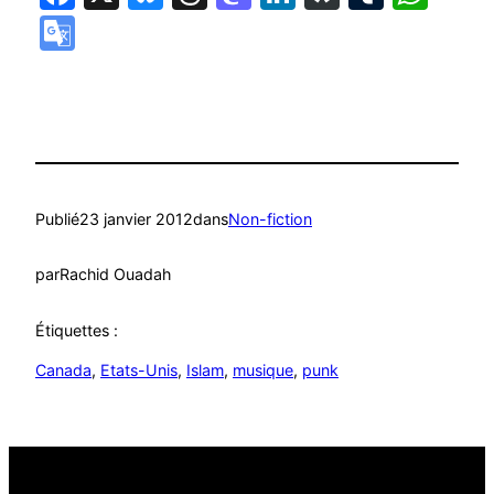
Google
Translate
Publié
23 janvier 2012
dans
Non-fiction
par
Rachid Ouadah
Étiquettes :
Canada
, 
Etats-Unis
, 
Islam
, 
musique
, 
punk